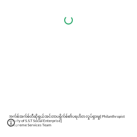
အက်စ်အက်စ်တီဆိုရှယ်အင်တာပရိုက်စ်၏ပရဟိတ လှုပ်ရှားမှု[ Philanthropist
activity of S.S.T Social Enterprise]
@Supreme Services Team