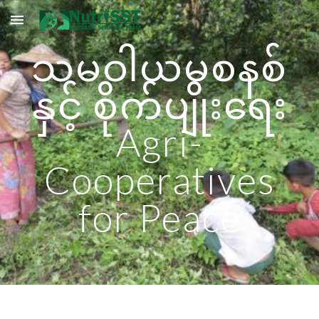
Skip to main content
Skip to navigation
သမဝါယမစနစ်
နှင့်
စိုက်ပျိုး
ရေး
Agri
-
Cooperatives
for
Peace